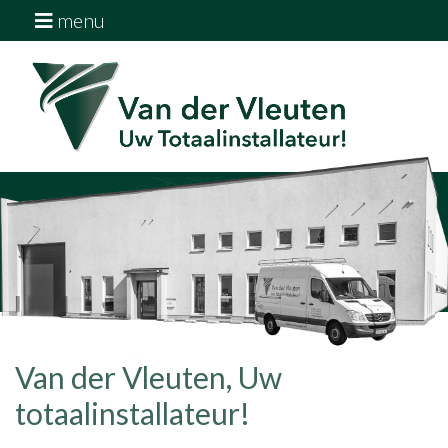
menu
Home
Diensten
Over ons
Downloads
Vacatures
Contact
Van der Vleuten, Uw
totaalinstallateur!