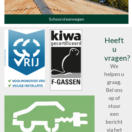
Schoorsteenvegen
Heeft
u
vragen?
We
helpen u
graag.
Bel ons
op of
stuur
een
bericht
via het