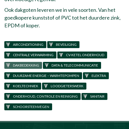
Ook dakgoten leveren we in vele soorten. Van het
goedkopere kunststof of PVC tot het duurdere zink,
EPDM of koper.
AIRCONDITIONING
BEVEILIGING
CENTRALE VERWARMING
CV-KETEL ONDERHOUD
DAKBEDEKKING
DATA & TELECOMMUNICATIE
DUURZAME ENERGIE – WARMTEPOMPEN
ELEKTRA
KOELTECHNIEK
LOODGIETERSWERK
ONDERHOUD, CONTROLE EN REINIGING
SANITAIR
SCHOORSTEENVEGEN