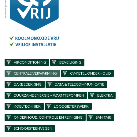
AIRCONDITIONING
BEVEILIGING
CENTRALE VERWARMING
CV-KETEL ONDERHOUD
DAKBEDEKKING
DATA & TELECOMMUNICATIE
DUURZAME ENERGIE – WARMTEPOMPEN
ELEKTRA
KOELTECHNIEK
LOODGIETERSWERK
ONDERHOUD, CONTROLE EN REINIGING
SANITAIR
SCHOORSTEENVEGEN